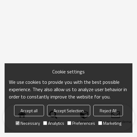
Cookie settings
We use cookies to provide you with the best possible
experience. They also allow us to analyze user behavior in
order to constantly improve the website for you.
Accept all
Accept Selection
Reject All
Accueil
chercher
catégorie
Envoyer une demand
Necessary
Analytics
Preferences
Marketing